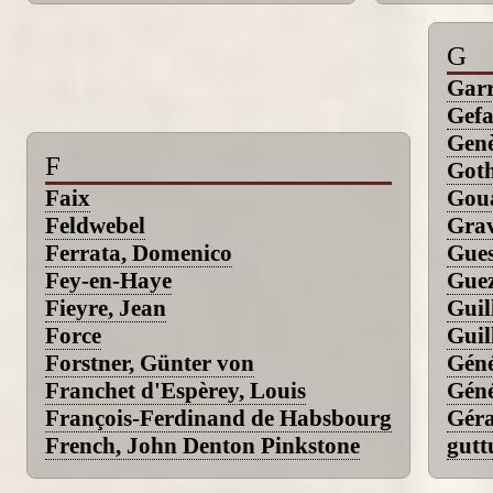
G
Garr
Gefa
Genè
F
Got
Faix
Goua
Feldwebel
Grav
Ferrata, Domenico
Gues
Fey-en-Haye
Guez
Fieyre, Jean
Guil
Force
Guil
Forstner, Günter von
Géné
Franchet d'Espèrey, Louis
Géné
François-Ferdinand de Habsbourg
Gér
French, John Denton Pinkstone
gutt