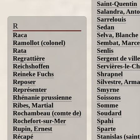
Saint-Quentin
Salandra, Anto
Sarrelouis
R
Sedan
Raca
Selva, Blanche
Ramollot (colonel)
Sembat, Marce
Rata
Senlis
Regrattière
Sergent de ville
Reichshoffen
Servières-le-C
Reineke Fuchs
Shrapnel
Reposer
Silvestre, Arm
Représenter
Smyrne
Rhénanie prussienne
Soissons
Ribes, Martial
Somme
Rochambeau (comte de)
Soudard
Rochefort-sur-Mer
Spahi
Rupin, Ernest
Sparte
Récapé
Stanislas (saint