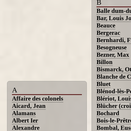
B
Balle dum-
Bar, Louis J
Beauce
Bergerac
Bernhardi, F
Besogneuse
Bezner, Max
Billon
Bismarck, Ot
Blanche de Ca
Bluet
A
Blénod-lès-
Affaire des colonels
Blériot, Lou
Aicard, Jean
Blücher (croi
Alamans
Bochard
Albert Ier
Bois-le-Prêtr
Alexandre
Bombal, Eus