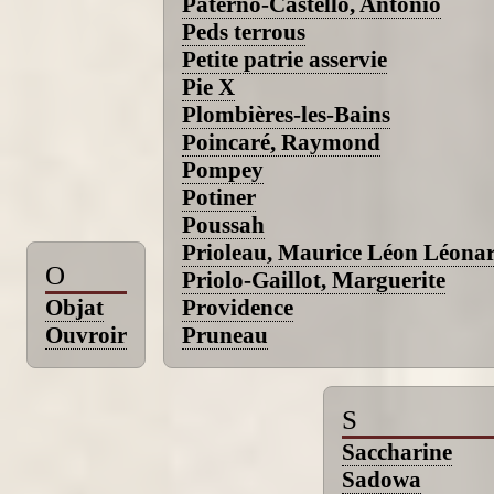
Paternò-Castello, Antonio
Peds terrous
Petite patrie asservie
Pie X
Plombières-les-Bains
Poincaré, Raymond
Pompey
Potiner
Poussah
Prioleau, Maurice Léon Léona
O
Priolo-Gaillot, Marguerite
Objat
Providence
Ouvroir
Pruneau
S
Saccharine
Sadowa