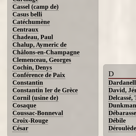
Cassel (camp de)
Casus belli
Catéchumène
Centraux
Chadeau, Paul
Chalup, Aymeric de
Châlons-en-Champagne
Clemenceau, Georges
Cochin, Denys
D
Conférence de Paix
Constantin
Dardanelle
Constantin Ier de Grèce
David, J
Cornil (usine de)
Delcassé,
Cosaque
Dunkmann
Coussac-Bonneval
Débarasse
Croix-Rouge
Débile
César
Déroulède