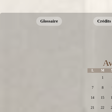
Glossaire
Crédits
Av
L
M
1
7
8
14
15
21
22