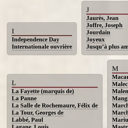
J
Jaurès, Jean
Joffre, Joseph
I
Jourdain
Independence Day
Joyeux
Internationale ouvrière
Jusqu’à plus a
M
Macar
L
Malec
La Fayette (marquis de)
Male
La Panne
Mangi
La Salle de Rochemaure, Félix de
March
La Tour, Georges de
March
Labbé, Paul
Mariu
Lagane, Louis
Mastr