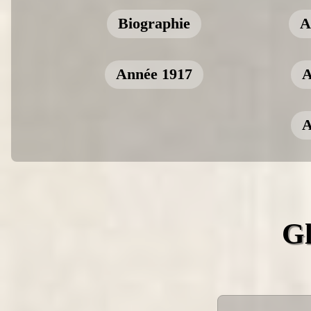
Biographie
A
Année 1917
A
A
Gl