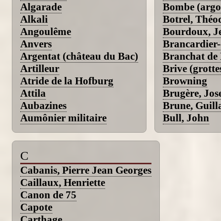
Algarade
Bombe (argo
Alkali
Botrel, Théo
Angoulême
Bourdoux, Je
Anvers
Brancardier-
Argentat (château du Bac)
Branchat de 
Artilleur
Brive (grotte
Atride de la Hofburg
Browning
Attila
Brugère, Jos
Aubazines
Brune, Guil
Aumônier militaire
Bull, John
C
Cabanis, Pierre Jean Georges
Caillaux, Henriette
Canon de 75
Capote
Carthage