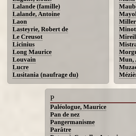
Lalande (famille)
Maub
Lalande, Antoine
Mayol
Laon
Mille
Lasteyrie, Robert de
Minot
Le Creusot
Mireil
Licinius
Mistra
Long Maurice
Morg
Louvain
Mun, 
Lucre
Muzac
Lusitania (naufrage du)
Méziè
P
Paléologue, Maurice
Pan de nez
Pangermanisme
Parâtre