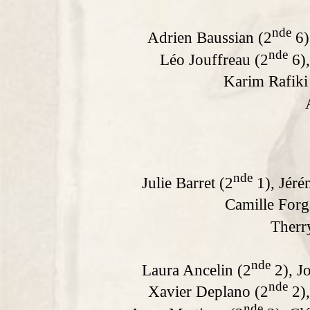
nde
Adrien Baussian (2
6)
nde
Léo Jouffreau (2
6),
Karim Rafiki
nde
Julie Barret (2
1), Jéré
Camille Forg
Therr
nde
Laura Ancelin (2
2), J
nde
Xavier Deplano (2
2),
nde