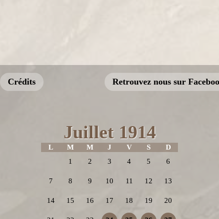
Crédits
Retrouvez nous sur Facebo
Juillet 1914
L
M
M
J
V
S
D
1
2
3
4
5
6
7
8
9
10
11
12
13
14
15
16
17
18
19
20