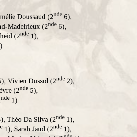
nde
mélie Doussaud (2
6),
nde
nd-Madelrieux (2
6),
nde
heid (2
1),
)
nde
), Vivien Dussol (2
2),
nde
èvre (2
5),
nde
2
1)
nde
), Théo Da Silva (2
1),
e
nde
1), Sarah Jaud (2
1),
nde