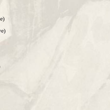
ve)
ve)
)