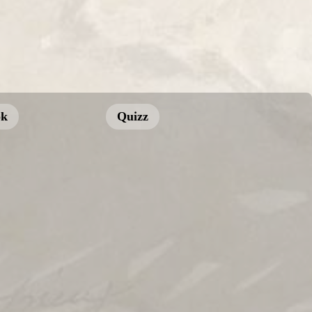
ok
Quizz