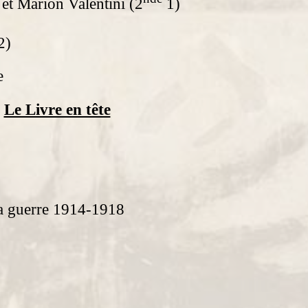
et Marion Valentini (2
1)
2)
e
n
Le Livre en tête
 la guerre 1914-1918