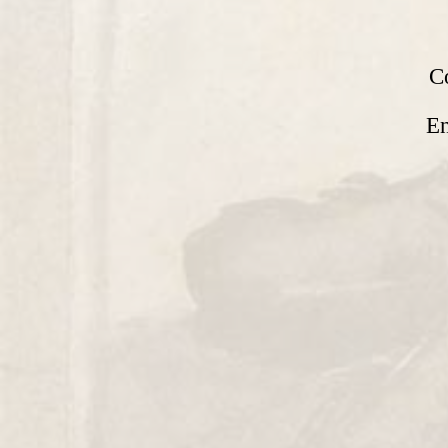
Co
En