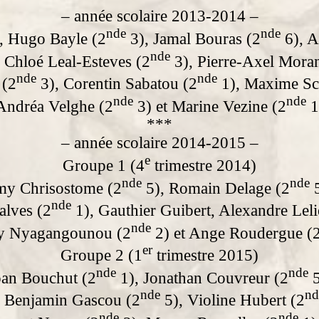
– année scolaire 2013-2014 –
nde
nde
, Hugo Bayle (2
3), Jamal Bouras (2
6), A
nde
 Chloé Leal-Esteves (2
3), Pierre-Axel Mora
nde
nde
 (2
3), Corentin Sabatou (2
1), Maxime Sc
nde
nde
Andréa Velghe (2
3) et Marine Vezine (2
1
***
– année scolaire 2014-2015 –
e
Groupe 1 (4
trimestre 2014)
nde
nde
my Chrisostome (2
5), Romain Delage (2
5
nde
alves (2
1), Gauthier Guibert, Alexandre Leli
nde
y Nyagangounou (2
2) et Ange Roudergue (
er
Groupe 2 (1
trimestre 2015)
nde
nde
oan Bouchut (2
1), Jonathan Couvreur (2
5
nde
nd
 Benjamin Gascou (2
5), Violine Hubert (2
nde
nde