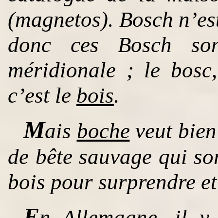
(magnetos). Bosch n’es
donc ces Bosch sont
méridionale ; le bosc
c’est le
bois
.
M
ais
boche
veut bien 
de bête sauvage qui sor
bois pour surprendre et
E
n Allemagne, il y