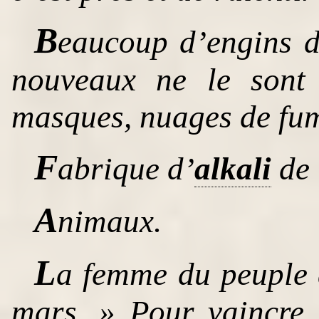
B
eaucoup d’engins 
nouveaux ne le sont 
masques, nuages de fumé
F
abrique d’
alkali
de 
A
nimaux.
L
a femme du peuple 
mars. » Pour vaincre 