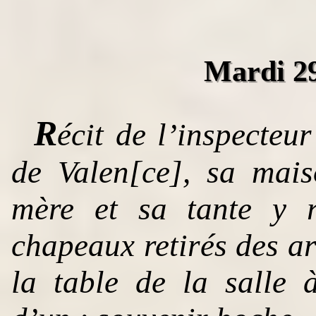
Mardi 29
R
écit de l’inspecteu
de Valen[ce], sa mai
mère et sa tante y re
chapeaux retirés des ar
la table de la salle