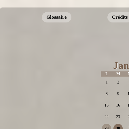
Glossaire
Crédits
Jan
L
M
1
2
8
9
15
16
22
23
29
30