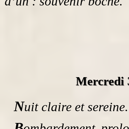
d’un : souvenir boche.
Mercredi 
N
uit claire et sereine.
B
ombardement prolo