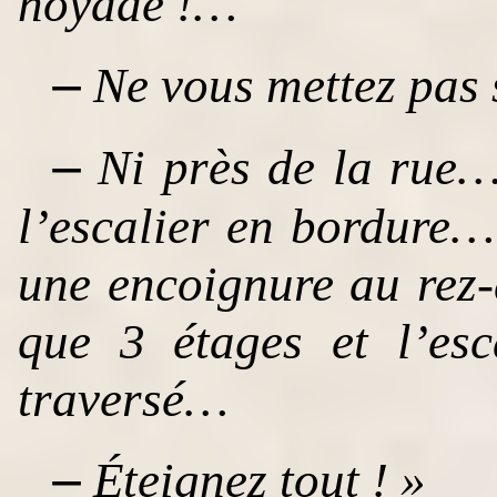
noyade !…
–
Ne vous mettez pas s
–
Ni près de la rue… 
l’escalier en bordure…
une encoignure au rez
que 3 étages et l’esc
traversé…
–
Éteignez tout ! »