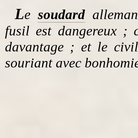
L
e
soudard
alleman
fusil est dangereux ; 
davantage ; et le civ
souriant avec bonhomie