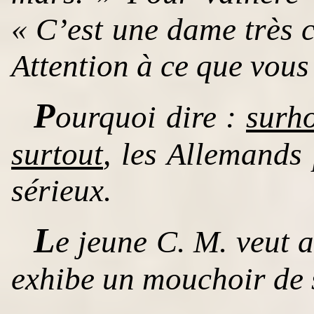
« C’est une dame très c
Attention à ce que vous 
P
ourquoi dire :
surh
surtout
, les Allemands
sérieux.
L
e jeune C. M. veut 
exhibe un mouchoir de 