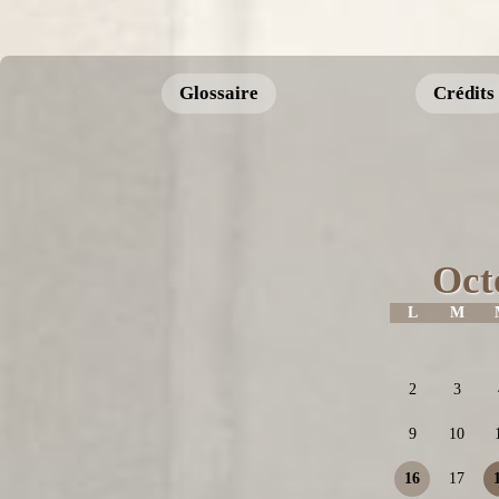
Glossaire
Crédits
Oct
L
M
2
3
9
10
16
17