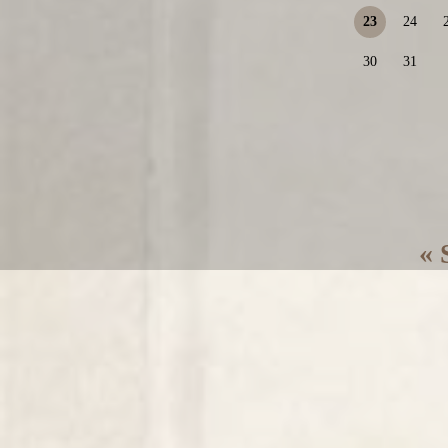
23
24
30
31
« 