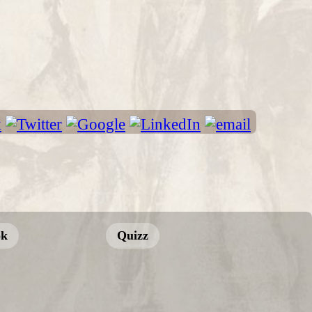
ok
Quizz