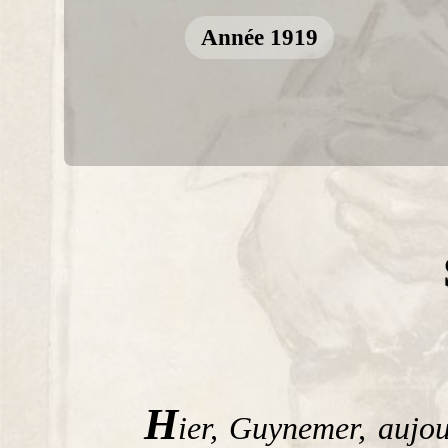
Année 1919
H
ier, Guynemer, aujo