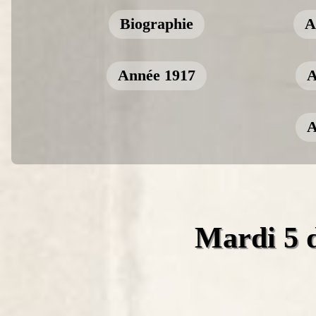
Biographie
A
Année 1917
A
A
Mardi 5 