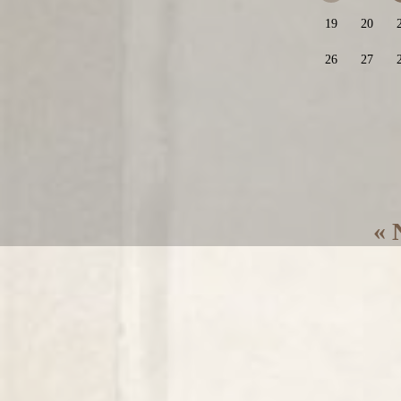
19
20
26
27
« 