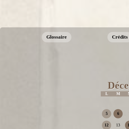
Glossaire
Crédits
Déce
L
M
5
6
12
13