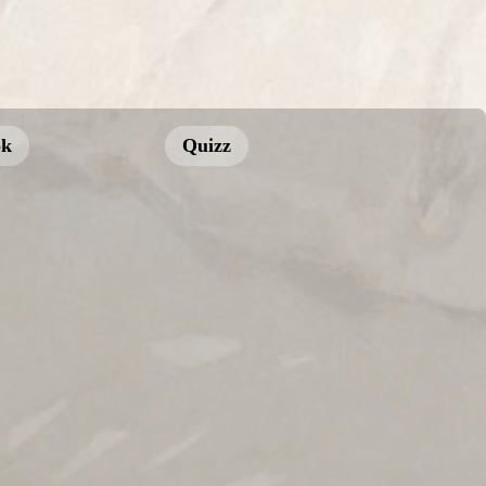
ok
Quizz