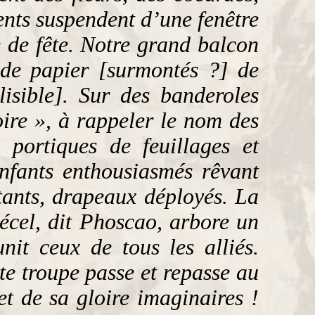
ents suspendent d’une fenêtre
re de fête. Notre grand balcon
 de papier [surmontés ?] de
lisible]. Sur des banderoles
oire », à rappeler le nom des
portiques de feuillages et
enfants enthousiasmés rêvant
ttants, drapeaux déployés. La
Cécel, dit Phoscao, arbore un
it ceux de tous les alliés.
e troupe passe et repasse au
et de sa gloire imaginaires !