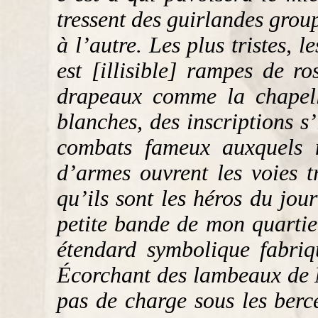
tressent des guirlandes grou
à l’autre. Les plus tristes, 
est [illisible] rampes de 
drapeaux comme la chapelle 
blanches, des inscriptions s
combats fameux auxquels n
d’armes ouvrent les voies t
qu’ils sont les héros du jou
petite bande de mon quartier
étendard symbolique fabriq
Écorchant des lambeaux de M
pas de charge sous les berce