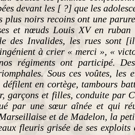
pées devant les [ ?] que les adolesc
les plus noirs recoins ont une paru
roses et nœuds Louis XV en ruban
des Invalides, les rues sont [il
’ingénient à crier « merci », « vict
os régiments ont participé. Des 
riomphales. Sous ces voûtes, les 
r défilent en cortège, tambours ba
, garçons et filles, conduite par 
ué par une sœur aînée et qui réun
arseillaise et de Madelon, la petit
aux fleuris grisée de ses exploits 