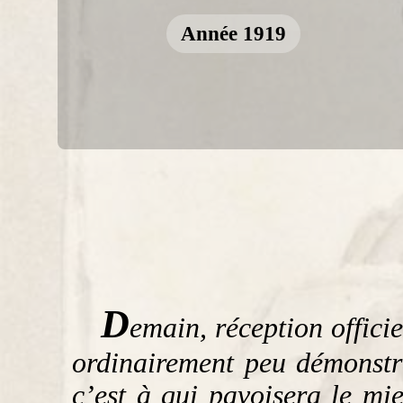
Année 1919
D
emain, réception offici
ordinairement peu démonstra
c’est à qui pavoisera le mi