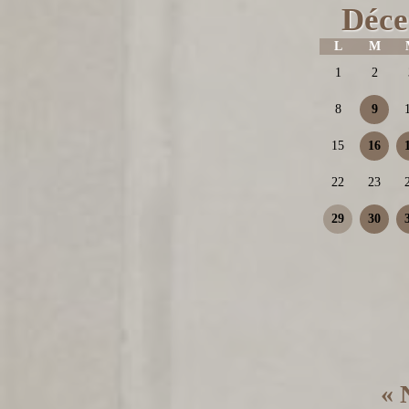
Déce
L
M
1
2
8
9
15
16
22
23
29
30
« 