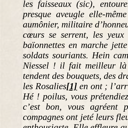
les faisseaux (
sic
), entour
presque aveugle elle-même 
aumônier, militaire d’honneur
cœurs se serrent, les yeux
baïonnettes en marche jette
soldats souriants. Hein ca
Niessel ! il fait meilleur 
tendent des bouquets, des dr
les Rosalies
[1]
en ont ; l’ar
Hé ! poilus, vous prétendiez
c’est bon, vous agréent p
compagnes ont jeté leurs fleu
enthousiaste. Elle effleure a