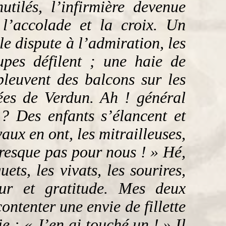
tilés, l’infirmière devenue
 l’accolade et la croix. Un
le dispute à l’admiration, les
upes défilent ; une haie de
pleuvent des balcons sur les
ées de Verdun. Ah ! général
 ? Des enfants s’élancent et
ux en ont, les mitrailleuses,
presque pas pour nous ! » Hé,
ts, les vivats, les sourires,
our et gratitude. Mes deux
ontenter une envie de fillette
e : « J’en ai touché un ! » Il