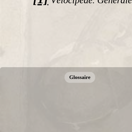
Vélocipède. Généralem
Glossaire