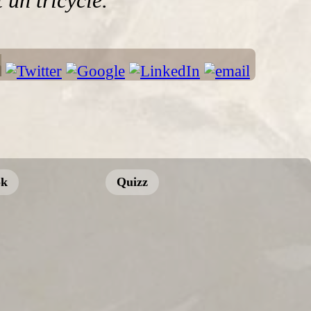
un tricycle.
ok
Quizz