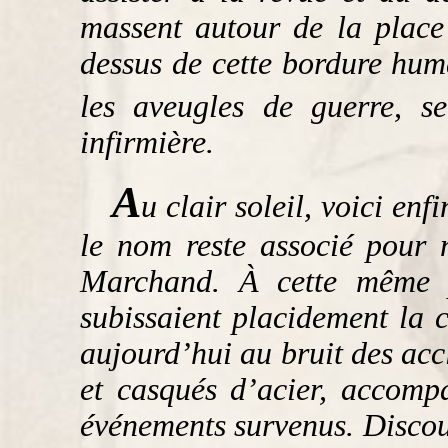
massent autour de la place 
dessus de cette bordure huma
les aveugles de guerre, 
infirmière.
A
u clair soleil, voici en
le nom reste associé pour 
Marchand. À cette même p
subissaient placidement la c
aujourd’hui au bruit des acc
et casqués d’acier, accompa
événements survenus. Discour