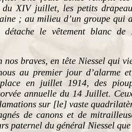
du XIV juillet, les petits drapeau
ine ; au milieu d’un groupe qui att
se détache le vêtement blanc de
fin nos braves, en tête Niessel qui 
nous au premier jour d’alarme et
lace en juillet 1914, des pioup
orvée annuelle du 14 Juillet. Ceux
lamations sur [le] vaste quadrilatèr
gnés de canons et de mitrailleus
s paternel du général Niessel que 