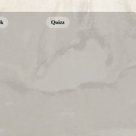
ok
Quizz