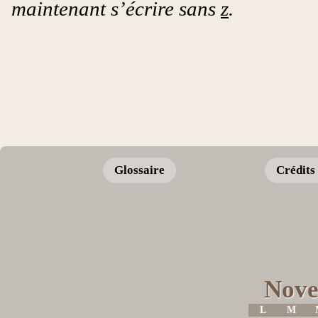
maintenant s’écrire sans
z
.
Glossaire
Crédits
Nove
L
M