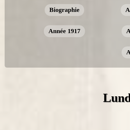
Biographie
A
Année 1917
A
A
Lund