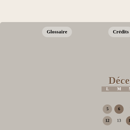
Glossaire
Crédits
Déce
L
M
5
6
12
13