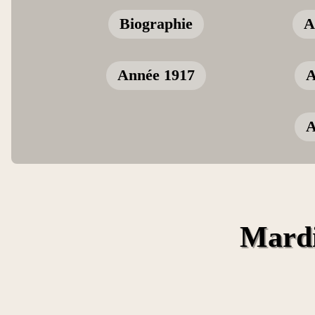
Biographie
A
Année 1917
A
A
Mardi