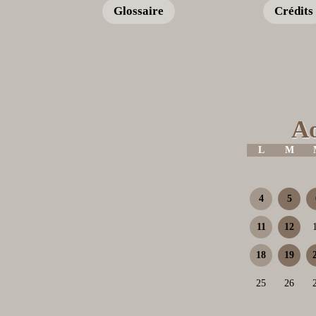
Glossaire
Crédits
Ao
L
M
4
5
11
12
18
19
25
26