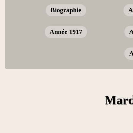
Biographie
A
Année 1917
A
A
Mard