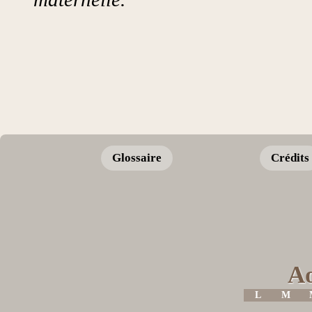
Glossaire
Crédits
Ao
L
M