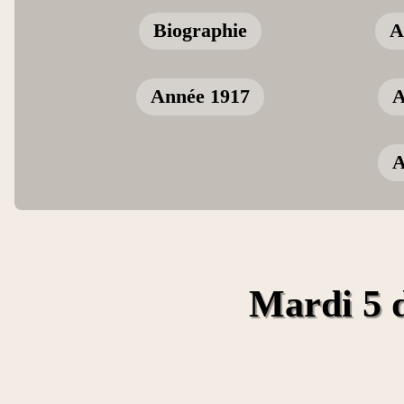
Biographie
A
Année 1917
A
A
Mardi 5 