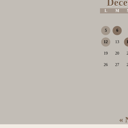
Déce
L
M
5
6
12
13
19
20
26
27
« 