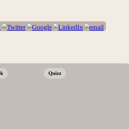
ok
Quizz