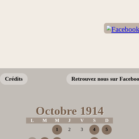
Crédits
Retrouvez nous sur Facebo
Octobre 1914
L
M
M
J
V
S
D
1
2
3
4
5