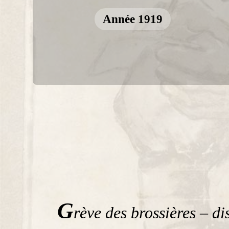
Année 1919
G
rève des brossières – di