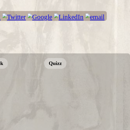
ok
Quizz