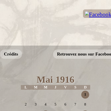
Crédits
Retrouvez nous sur Facebo
Mai 1916
L
M
M
J
V
S
D
1
2
3
4
5
6
7
8