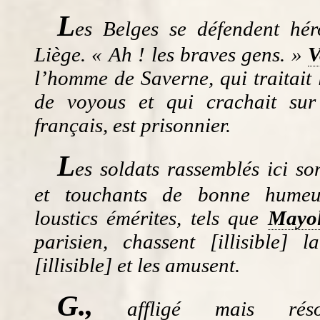
L
es Belges se défendent hé
Liège. « Ah ! les braves gens. »
V
l’homme de Saverne, qui traitait 
de voyous et qui crachait sur
français, est prisonnier.
L
es soldats rassemblés ici s
et touchants de bonne humeu
loustics émérites, tels que
Mayo
parisien, chassent [illisible] l
[illisible] et les amusent.
G.,
affligé mais réso