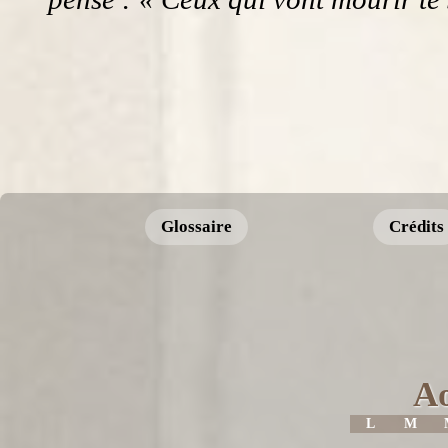
Glossaire
Crédits
Ao
L
M