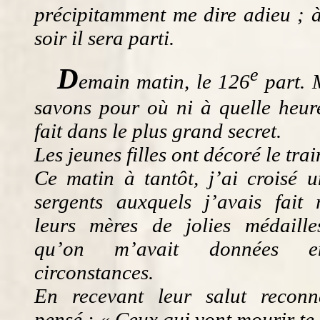
précipitamment me dire adieu ; à
soir il sera parti.
D
e
emain matin, le 126
part. 
savons pour où ni à quelle heure
fait dans le plus grand secret.
Les jeunes filles ont décoré le trai
Ce matin à tantôt, j’ai croisé 
sergents auxquels j’avais fait 
leurs mères de jolies médaill
qu’on m’avait données en
circonstances.
En recevant leur salut reconna
pensé : « Ceux qui vont mourir te 