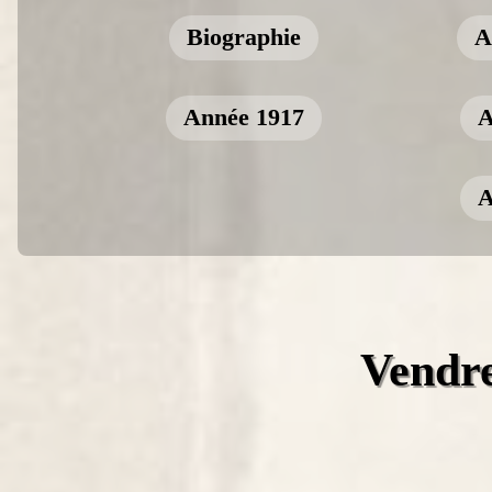
Biographie
A
Année 1917
A
A
Vendre