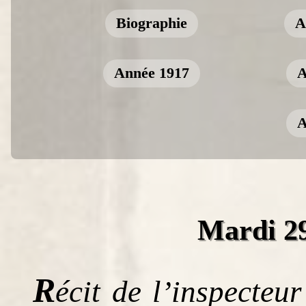
Biographie
A
Année 1917
A
A
Mardi 29
R
écit de l’inspecteu