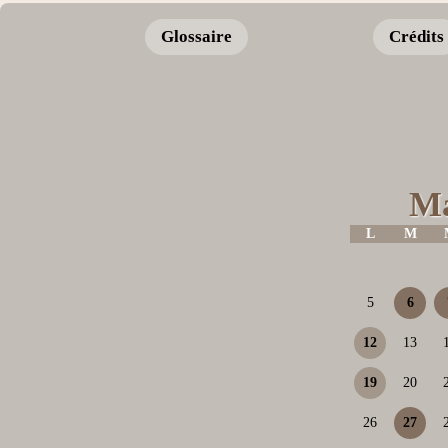
Glossaire
Crédits
Ma
L
M
5
6
12
13
19
20
26
27