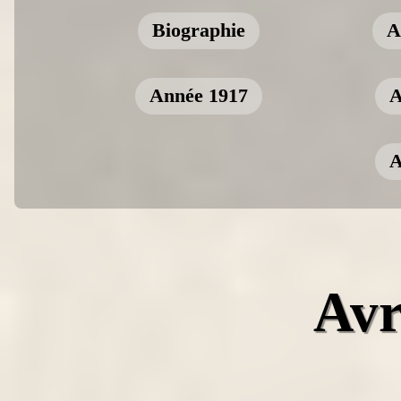
Biographie
A
Année 1917
A
A
av