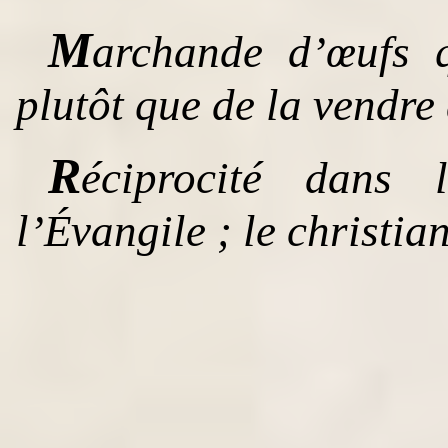
M
archande d’œufs 
plutôt que de la vendre
R
éciprocité dans l
l’Évangile ; le christia