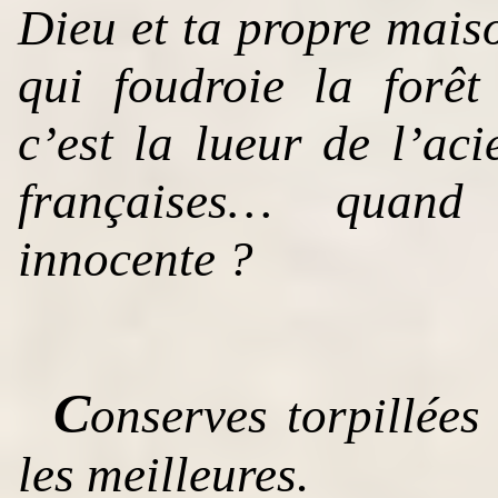
Dieu et ta propre maiso
qui foudroie la forê
c’est la lueur de l’ac
françaises… quand 
innocente ?
C
onserves torpillée
les meilleures.