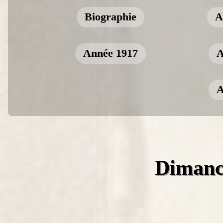
Biographie
A
Année 1917
A
A
Dimanc