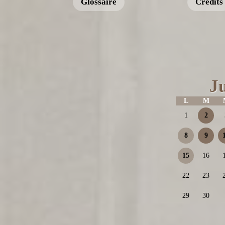
Glossaire
Crédits
J
L
M
1
2
8
9
15
16
22
23
29
30