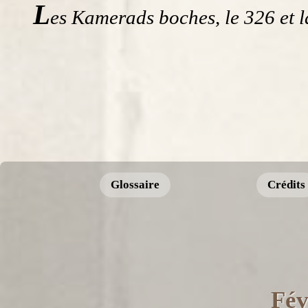
L
es Kamerads boches, le 326 et l
Glossaire
Crédits
Fév