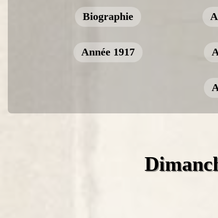
Biographie
A
Année 1917
A
A
Dimanch