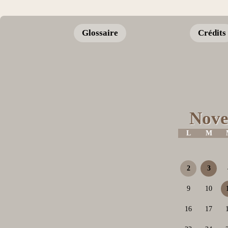
Glossaire
Crédits
Nove
L
M
2
3
9
10
16
17