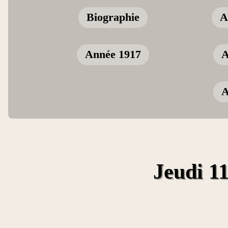
Biographie
A
Année 1917
A
A
Jeudi 1