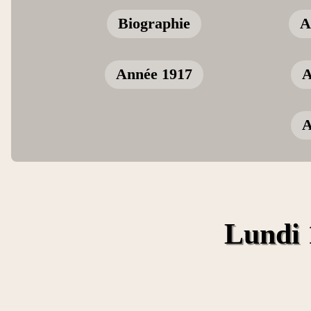
Biographie
A
Année 1917
A
A
Lundi 