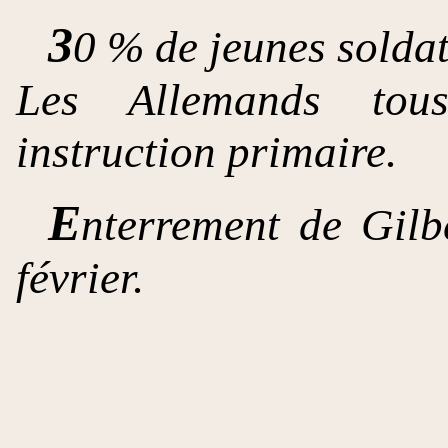
3
0 % de jeunes soldats
Les Allemands tou
instruction primaire.
E
nterrement de Gilb
février.