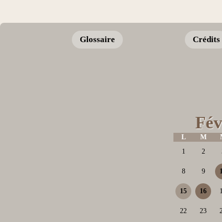
Glossaire
Crédits
Fév
L
M
1
2
8
9
15
16
22
23