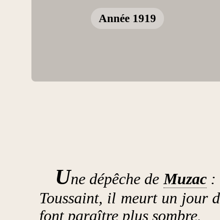
Année 1919
U
ne dépêche de
Muzac
: 
Toussaint, il meurt un jour 
font paraître plus sombre.