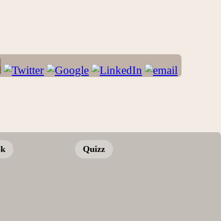
ok
Quizz