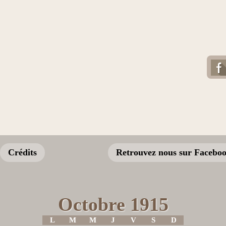
Crédits
Retrouvez nous sur Facebo
Octobre 1915
L
M
M
J
V
S
D