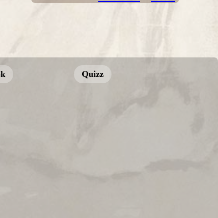
ok
Quizz