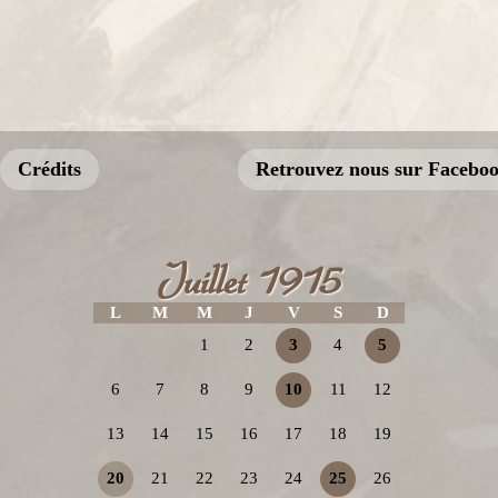
Crédits
Retrouvez nous sur Facebo
Juillet 1915
L
M
M
J
V
S
D
1
2
3
4
5
6
7
8
9
10
11
12
13
14
15
16
17
18
19
20
21
22
23
24
25
26