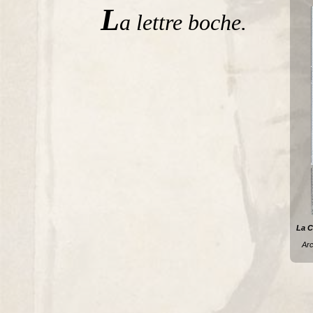
L
a lettre boche.
La C
Arc