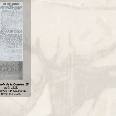
roix de la Corrèze, 15
août 1915.
hives municipales de
Brive, 8 S 1033.