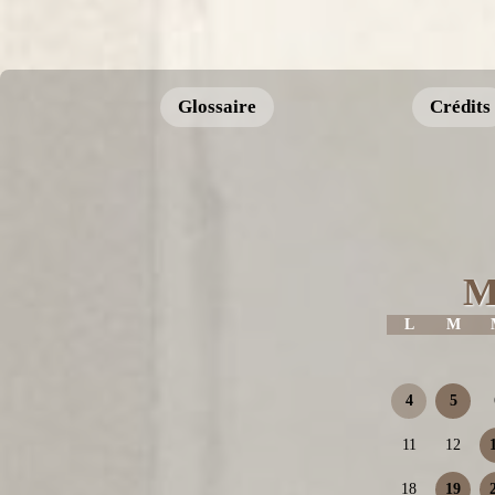
Glossaire
Crédits
M
L
M
4
5
11
12
18
19