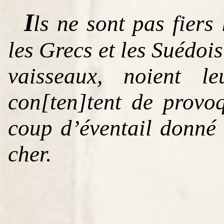
I
ls ne sont pas fiers
les Grecs et les Suédois
vaisseaux, noient l
con[ten]tent de provo
coup d’éventail donné
cher.