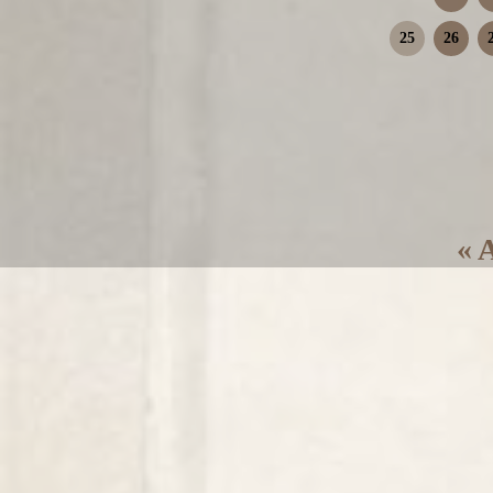
25
26
« 