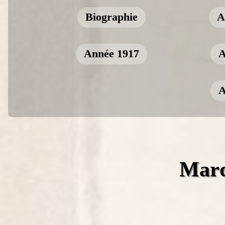
Biographie
A
Année 1917
A
A
Mard