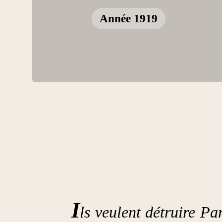
Année 1919
I
ls veulent détruire Pa