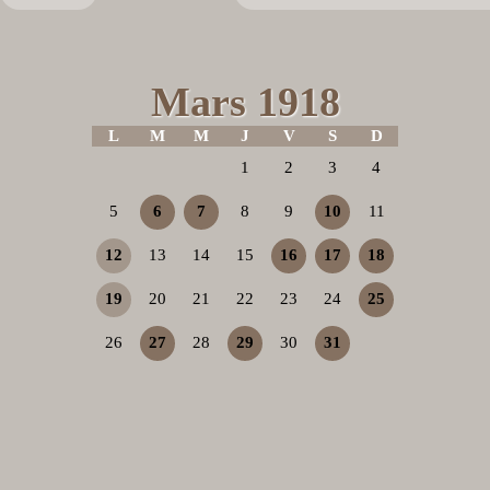
Mars 1918
L
M
M
J
V
S
D
1
2
3
4
5
6
7
8
9
10
11
12
13
14
15
16
17
18
19
20
21
22
23
24
25
26
27
28
29
30
31