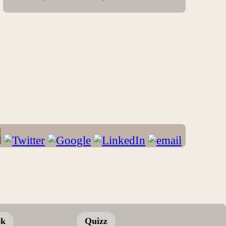
ok
Quizz