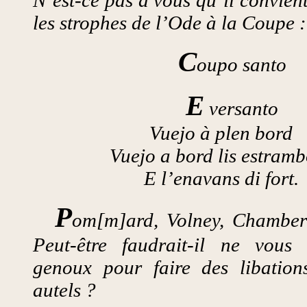
les strophes de l’Ode à la Coupe :
C
oupo santo
E
versanto
Vuejo à plen bord
Vuejo a bord lis estram
E l’enavans di fort.
P
om[m]ard, Volney, Chamber
Peut-être faudrait-il ne vous
genoux pour faire des libation
autels ?