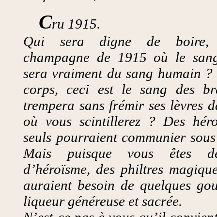
C
ru 1915.
Qui sera digne de boire, 
champagne de 1915 où le sang
sera vraiment du sang humain ? «
corps, ceci est le sang des b
trempera sans frémir ses lèvres 
où vous scintillerez ? Des héro
seuls pourraient communier sous 
Mais puisque vous êtes de
d’héroïsme, des philtres magiqu
auraient besoin de quelques gout
liqueur généreuse et sacrée.
N’est-ce pas à vous qu’il convien