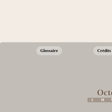
Glossaire
Crédits
Oct
L
M