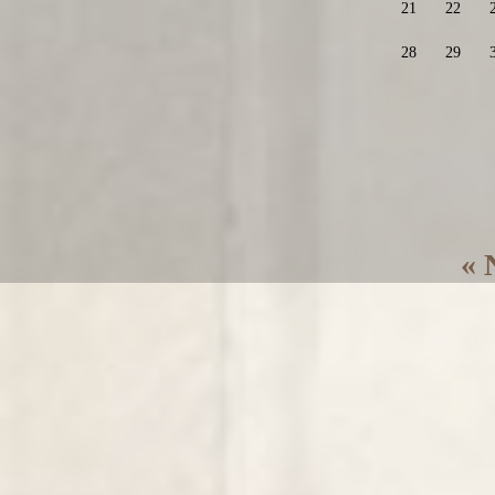
21
22
28
29
« 