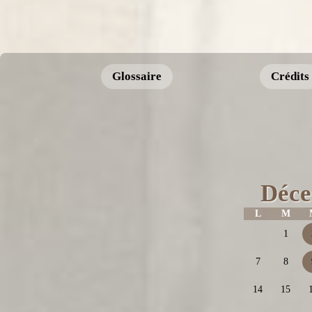
Glossaire
Crédits
Déce
L
M
1
7
8
14
15