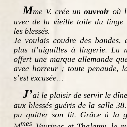
M
me V. crée un
ouvroir
où l’
avec de la vieille toile du linge
les blessés.
Je voulais coudre des bandes, e
plus d’aiguilles à lingerie. La 
offert une marque allemande que 
avec horreur ; toute penaude, 
s’est excusée…
J’
ai le plaisir de servir le dîn
aux blessés guéris de la salle 38
pu quitter son lit. Grâce à la g
mes
M
Veyrines et Thalamy, le m