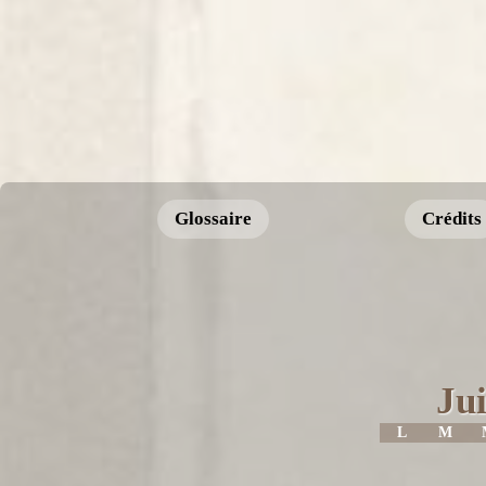
Glossaire
Crédits
Jui
L
M