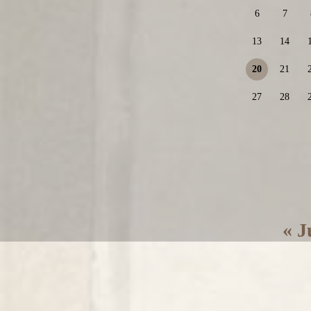
6
7
13
14
20
21
27
28
« J