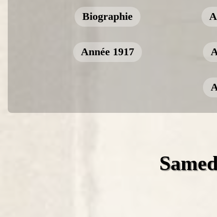
Biographie
A
Année 1917
A
A
Samedi