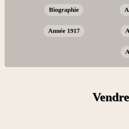
Biographie
A
Année 1917
A
A
Vendre