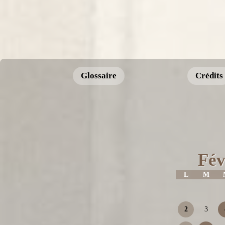
Glossaire
Crédits
Fév
L
M
2
3