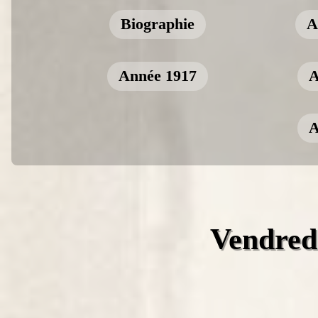
Biographie
A
Année 1917
A
A
Vendredi