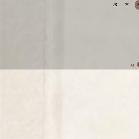
28
29
« 