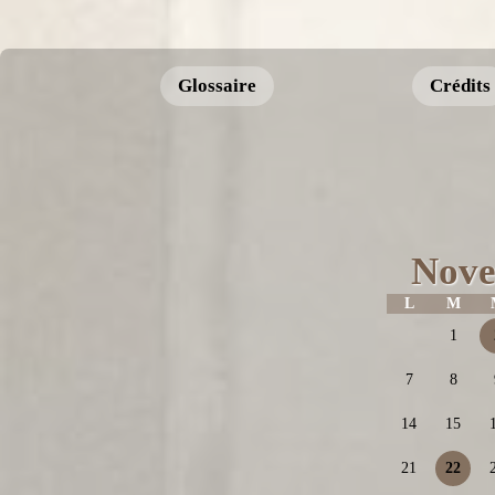
Glossaire
Crédits
Nove
L
M
1
7
8
14
15
21
22