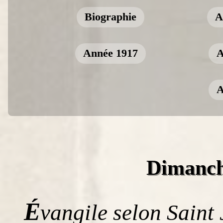
Biographie
A
Année 1917
A
A
Dimanch
É
vangile selon Saint 