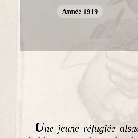
Année 1919
U
ne jeune réfugiée alsa