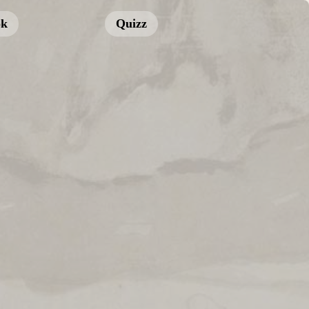
ok
Quizz