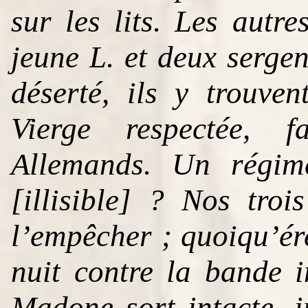
sur les lits. Les autr
jeune L. et deux sergen
déserté, ils y trouve
Vierge respectée, f
Allemands. Un régime
[illisible] ? Nos tro
l’empêcher ; quoiqu’ére
nuit contre la bande i
Madone sort intacte, 