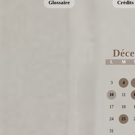
Glossaire
Crédits
Déce
L
M
3
4
10
11
17
18
24
25
31