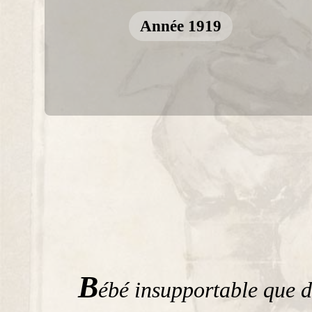
Année 1919
B
ébé insupportable que 