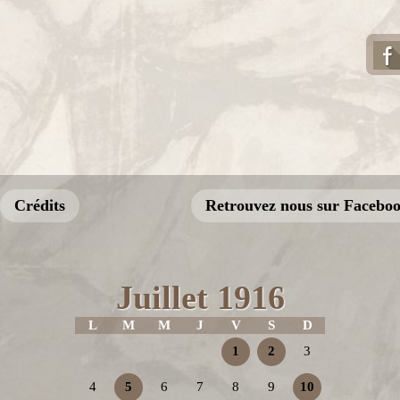
Crédits
Retrouvez nous sur Facebo
Juillet 1916
L
M
M
J
V
S
D
1
2
3
4
5
6
7
8
9
10