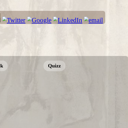
ok
Quizz