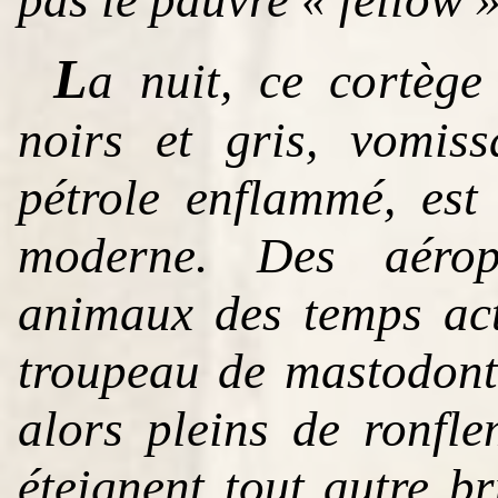
L
a nuit, ce cortège
noirs et gris, vomis
pétrole enflammé, est
moderne. Des aérop
animaux des temps act
troupeau de mastodontes
alors pleins de ronfl
éteignent tout autre b