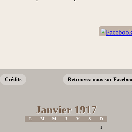
Crédits
Retrouvez nous sur Facebo
Janvier 1917
L
M
M
J
V
S
D
1