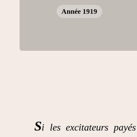
Année 1919
S
i les excitateurs pay