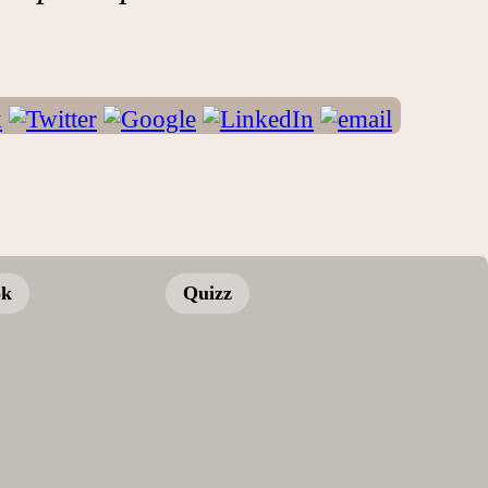
ok
Quizz