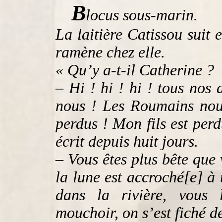
B
locus sous-marin.
La laitière Catissou suit 
ramène chez elle.
« Qu’y a-t-il Catherine ?
– Hi ! hi ! hi ! tous nos 
nous ! Les Roumains nou
perdus ! Mon fils est perd
écrit depuis huit jours.
– Vous êtes plus bête que 
la lune est accroché[e] à
dans la rivière, vous l
mouchoir, on s’est fiché de