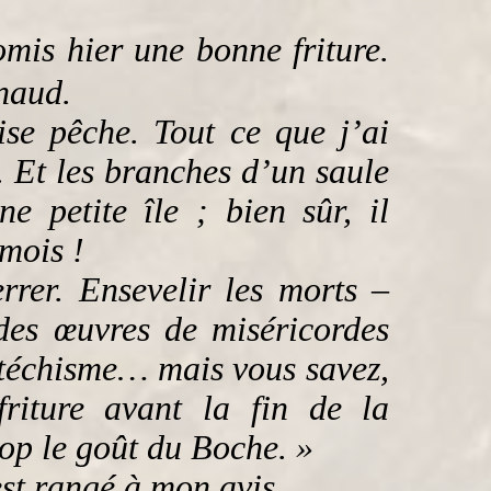
mis hier une bonne friture.
enaud.
se pêche. Tout ce que j’ai
. Et les branches d’un saule
e petite île ; bien sûr, il
mois !
errer. Ensevelir les morts –
es œuvres de miséricordes
téchisme… mais vous savez,
riture avant la fin de la
rop le goût du Boche. »
st rangé à mon avis.