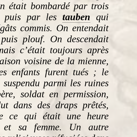
n était bombardé par trois
e puis par les
tauben
qui
égâts commis. On entendait
s puis plouf. On descendait
ais c’était toujours après
aison voisine de la mienne,
s enfants furent tués ; le
, suspendu parmi les ruines
ère, soldat en permission,
dut dans des draps prêtés,
de ce qui était une heure
s et sa femme. Un autre