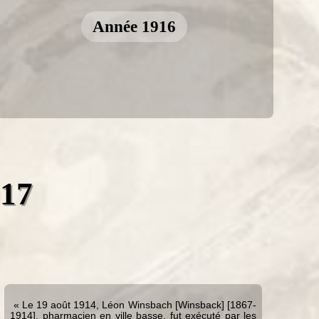
Année 1916
917
« Le 19 août 1914, Léon Winsbach [Winsback] [1867-
1914], pharmacien en ville basse, fut exécuté par les