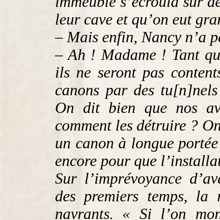
immeuble s’écroula sur de
leur cave et qu’on eut gran
– Mais enfin, Nancy n’a pa
– Ah ! Madame ! Tant qu’i
ils ne seront pas content
canons par des tu[n]nels 
On dit bien que nos av
comment les détruire ? On
un canon à longue portée 
encore pour que l’installat
Sur l’imprévoyance d’ava
des premiers temps, la 
navrants. « Si l’on mon