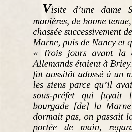
V
isite d’une dame 
manières, de bonne tenue
chassée successivement de 
Marne, puis de Nancy et qui
« Trois jours avant la 
Allemands étaient à Brie
fut aussitôt adossé à un m
les siens parce qu’il ava
sous-préfet qui fuyait
bourgade [de] la Marne
dormait pas, on passait l
portée de main, regard