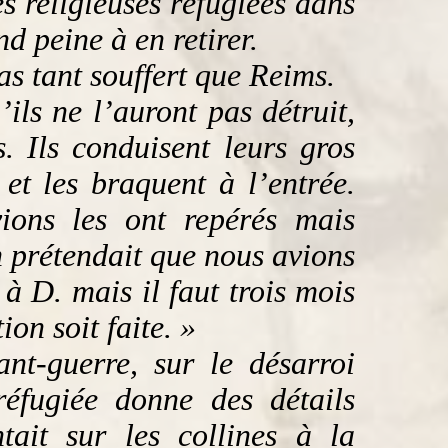
s religieuses réfugiées dans
d peine à en retirer.
s tant souffert que Reims.
ls ne l’auront pas détruit,
s. Ils conduisent leurs gros
et les braquent à l’entrée.
ions les ont repérés mais
 prétendait que nous avions
à D. mais il faut trois mois
ion soit faite. »
nt-guerre, sur le désarroi
réfugiée donne des détails
tait sur les collines à la