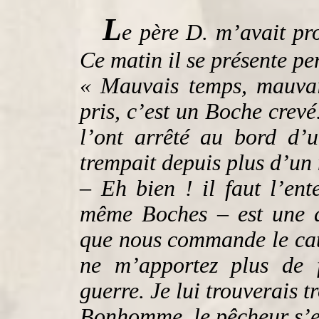
L
e père D. m’avait pro
Ce matin il se présente p
« Mauvais temps, mauvai
pris, c’est un Boche crevé
l’ont arrêté au bord d’un
trempait depuis plus d’un 
– Eh bien ! il faut l’ent
même Boches – est une d
que nous commande le ca
ne m’apportez plus de f
guerre. Je lui trouverais t
Bonhomme, le pêcheur s’e