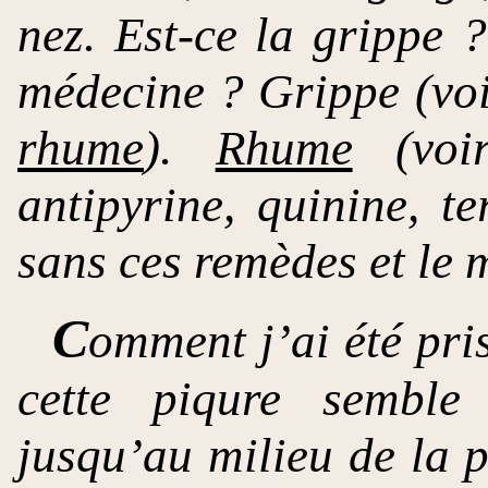
nez. Est-ce la grippe 
médecine
? Grippe (voir
rhume
).
Rhume
(vo
antipyrine, quinine, t
sans ces remèdes et le 
C
omment j’ai été pri
cette piqure semble
jusqu’au milieu de la p