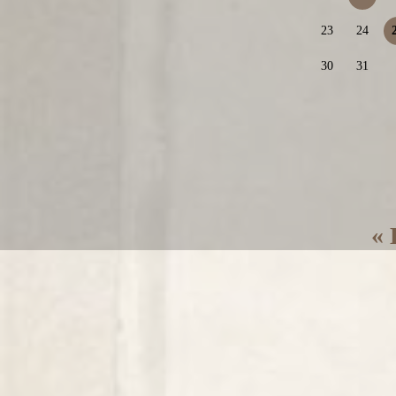
23
24
30
31
« 