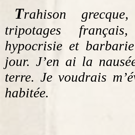
T
rahison grecque,
tripotages français
hypocrisie et barbari
jour. J’en ai la naus
terre. Je voudrais m’
habitée.