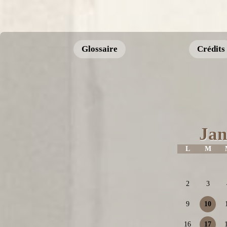
Glossaire
Crédits
Jan
L
M
2
3
9
10
16
17