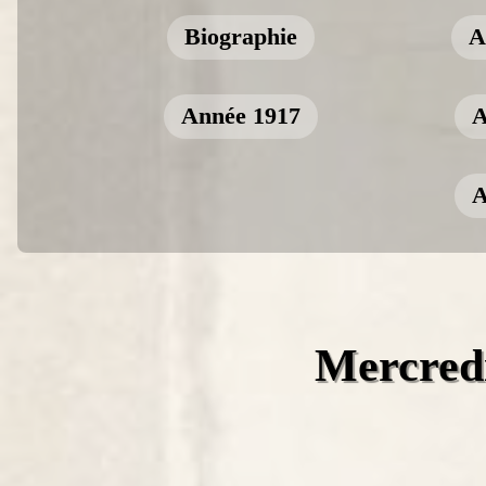
Biographie
A
Année 1917
A
A
Mercredi