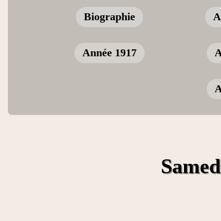
Biographie
A
Année 1917
A
A
Samedi