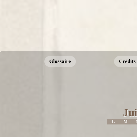
Glossaire
Crédits
Jui
L
M