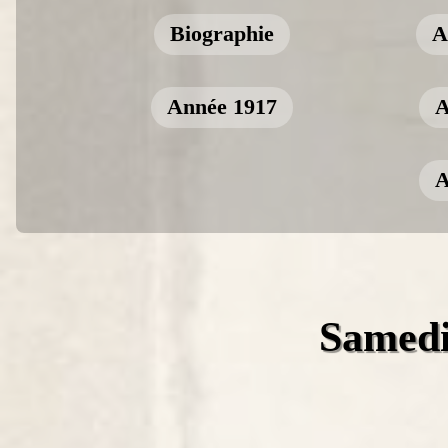
Biographie
A
Année 1917
A
A
Samedi 