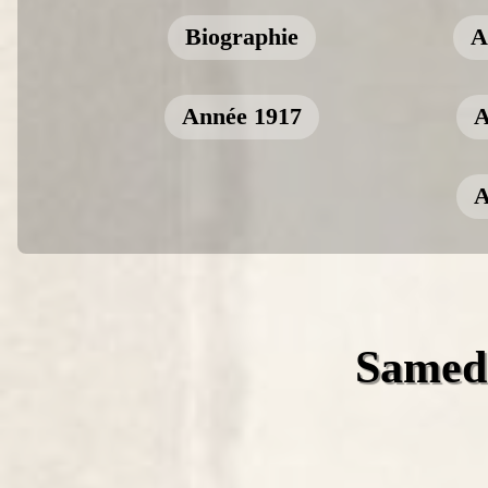
Biographie
A
Année 1917
A
A
Samedi