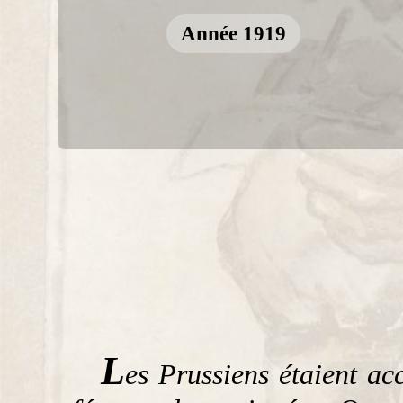
Année 1919
L
es Prussiens étaient a