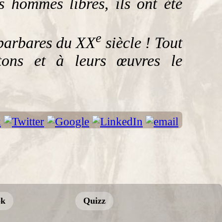
s hommes libres, ils ont été
e
 barbares du XX
siècle ! Tout
tons et à leurs œuvres le
ok
Quizz